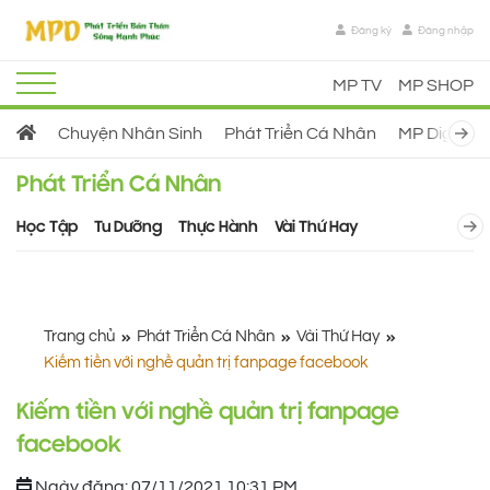
Đăng ký
Đăng nhập
MP TV
MP SHOP
Ne
Chuyện Nhân Sinh
Phát Triển Cá Nhân
MP Digital
Phát Triển Cá Nhân
N
Học Tập
Tu Dưỡng
Thực Hành
Vài Thứ Hay
Trang chủ
Phát Triển Cá Nhân
Vài Thứ Hay
Kiếm tiền với nghề quản trị fanpage facebook
Kiếm tiền với nghề quản trị fanpage
facebook
Ngày đăng: 07/11/2021 10:31 PM