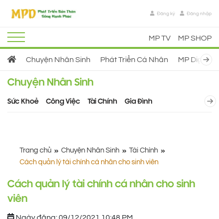
Đăng ký
Đăng nhập
MP TV
MP SHOP
Ne
Chuyện Nhân Sinh
Phát Triển Cá Nhân
MP Digital
Chuyện Nhân Sinh
N
Sức Khoẻ
Công Việc
Tài Chính
Gia Đình
Trang chủ
Chuyện Nhân Sinh
Tài Chính
Cách quản lý tài chính cá nhân cho sinh viên
Cách quản lý tài chính cá nhân cho sinh
viên
Ngày đăng: 09/12/2021 10:48 PM